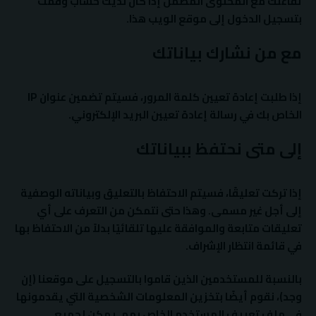
تفاعلك مع المحتوى المضمن إذا كان لديك حساب وقمت
بتسجيل الدخول إلى موقع الويب هذا.
مع من نشارك بياناتك
إذا طلبت إعادة تعيين كلمة المرور، فسيتم تضمين عنوان IP
الخاص بك في رسالة إعادة تعيين البريد الإلكتروني.
إلى متى نحتفظ ببياناتك
إذا تركت تعليقًا، فسيتم الاحتفاظ بالتعليق وبياناته الوصفية
إلى أجل غير مسمى. وهذا حتى نتمكن من التعرف على أي
تعليقات متابعة والموافقة عليها تلقائيًا بدلاً من الاحتفاظ بها
في قائمة انتظار الإشراف.
بالنسبة للمستخدمين الذين قاموا بالتسجيل على موقعنا (إن
وجد)، نقوم أيضًا بتخزين المعلومات الشخصية التي يقدمونها
في ملف تعريف المستخدم الخاص بهم. يمكن لجميع