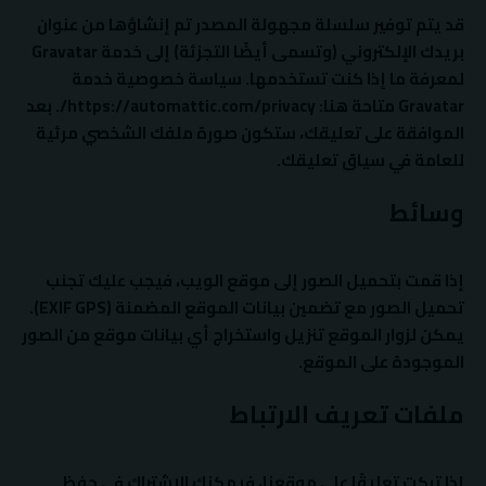
قد يتم توفير سلسلة مجهولة المصدر تم إنشاؤها من عنوان
بريدك الإلكتروني (وتسمى أيضًا التجزئة) إلى خدمة Gravatar
لمعرفة ما إذا كنت تستخدمها. سياسة خصوصية خدمة
Gravatar متاحة هنا: https://automattic.com/privacy/. بعد
الموافقة على تعليقك، ستكون صورة ملفك الشخصي مرئية
للعامة في سياق تعليقك.
وسائط
إذا قمت بتحميل الصور إلى موقع الويب، فيجب عليك تجنب
تحميل الصور مع تضمين بيانات الموقع المضمنة (EXIF GPS).
يمكن لزوار الموقع تنزيل واستخراج أي بيانات موقع من الصور
الموجودة على الموقع.
ملفات تعريف الارتباط
إذا تركت تعليقًا على موقعنا، فيمكنك الاشتراك في حفظ