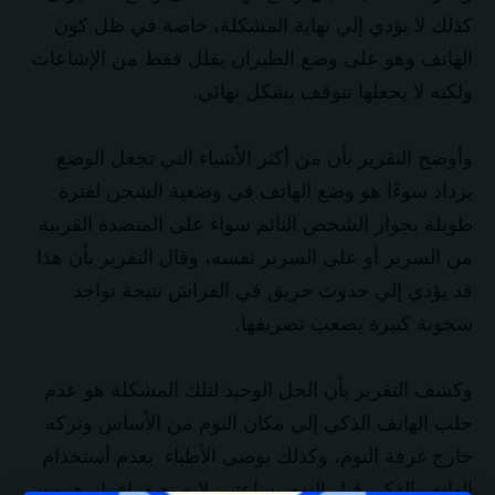
كذلك لا يؤدي إلي نهاية المشكلة، خاصة في ظل كون
الهاتف وهو على وضع الطيران يقلل فقط من الإشاعات
ولكنه لا يجعلها تتوقف بشكل نهائي.
وأوضح التقرير بأن من أكثر الأشياء التي تجعل الوضع
يزداد سوءًا هو وضع الهاتف في وضعية الشحن لفترة
طويلة بجوار الشخص النائم سواء على المنضدة القريبة
من السرير أو على السرير نفسه، وقال التقرير بأن هذا
قد يؤدي إلي حدوث حريق في الفراش نتيجة تواجد
سخونة كبيرة يصعب تصريفها.
وكشف التقرير بأن الحل الوحيد لتلك المشكلة هو عدم
جلب الهاتف الذكي إلي مكان النوم من الأساس وتركه
خارج غرفة النوم، وكذلك يوصى الأطباء بعدم أستخدام
الهاتف الذكي قبل النوم بساعتين لانه يعيق إفراز هرمون