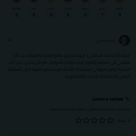
احببته
حزين
سعيد
نعسان
غاضب
ميت
شقاوة
0
0
0
0
0
1
0
محمد السعاتي
مرحبًا، أنا [محمد السعاتي]. مهتم بعمق بعالم التقنية والابتكار، حيث أجد
شغفي في تصميم وتطوير الويب وإدارة الخوادم , مع كل تحدي جديد، أجد
الفرصة لتطوير مهاراتي ومشاركة الأفكار مع مجتمع التقنية لنبني مستقبلًا
أفضل وأكثر ابتكارًا للإنترنت والتكنولوجيا.
Leave a review
لن يتم نشر عنوان بريدك الإلكتروني.
الحقول الإلزامية مشار إليها بـ
*
تقييمك