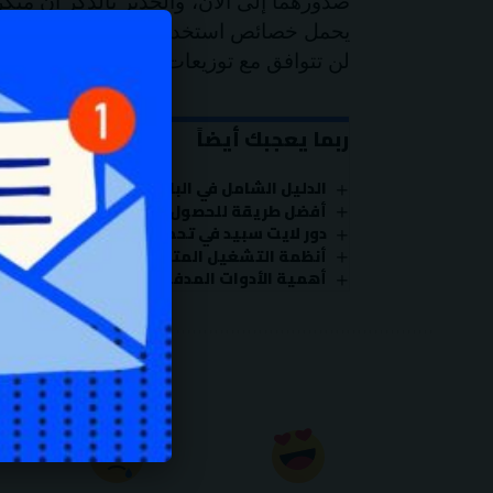
يحمل خصائص استخدامه من قبل التقنيين و
لن تتوافق مع توزيعات لينكس فى المستقب
ربما يعجبك أيضاً
الدليل الشامل في الباك لينك 2025 | ماهو الباك لينك أنواعه وطرق إنشاءه
أفضل طريقة للحصول على بطاقات google play مجاناً!؟
دور لايت سبيد في تحمل الكثير من الزوار في
أنظمة التشغيل المتوافقة مع cPanel: الاختيار المثالي لإدارة الخوادم بكفاءة
أهمية الأدوات المدفوعة للسيو في تحليل الكلما