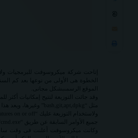
إتاحت شركة ميكروسوفت للبرمجيات ولأول مرة على متجره
الخطوة هى الأولى من نوعها بعد كم السن
الموقع الرسمى
بشكل مجانى.
وقد جائت التوزيعة لتتيح إمكانيات أكثر ل
مثل “
bash,git,apt,dpkg
” وغيرها، ويعد هذا 
ولاستخدام التوزيعة عليك
“
tures on or off
جميع الأوامر السابقة عن طريق “
cmd.exe
“
وكانت ميكروسوفت أعلنت فى وقت سابق 