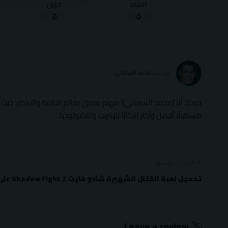
احببته
حزين
0
0
محمد السعاتي
بواسطة
مرحبًا، أنا [محمد السعاتي]. مهتم بعمق بعالم التقنية والابتكار، 
مستقبلًا أفضل وأكثر ابتكارًا للإنترنت والتكنولوجيا.
المقال السابق
تحميل لعبة القتال الشهيرة شادو فايت Shadow Fight 2 على الاندرويد
Leave a review