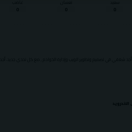
سعيد
نعسان
غاضب
0
0
0
حيث أجد شغفي في تصميم وتطوير الويب وإدارة الخوادم , مع كل تحدي جديد، أجد