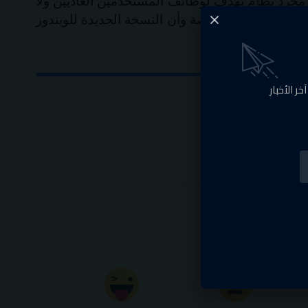
والجدير بالذكر أن ميكروسوفت أعلنت فى مايو الماضى أيضا أن ويندوز10 اس هو مجرد نظام يهدف لوظائف المستخدمين العاديين ولا
فى هذا السوق خاصة وأن النسخة الجديدة للويندوز
خر الأخبار