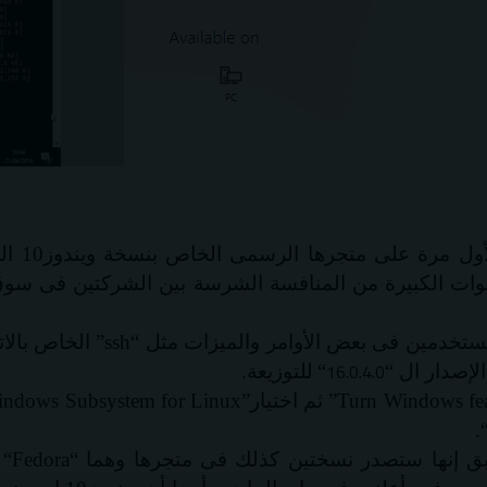
ا الرسمى الخاص بنسخة ويندوز10 الخاص بها توزيعة أوبنتو الخاص ب”
وات الكبيرة من المنافسة الشرسة بين الشركتين فى سوق 
لمستخدمين فى بعض الأوامر والميزات مثل “
ssh
” الخاص بالا
16.0.4.0
الإصدار ال “
“
للتوزيعة.
Turn Windows fea
” ثم اختيار”
ndows Subsystem for Linux
.
إنها ستصدر نسختين كذلك فى متجرها وهما “
Fedora
“