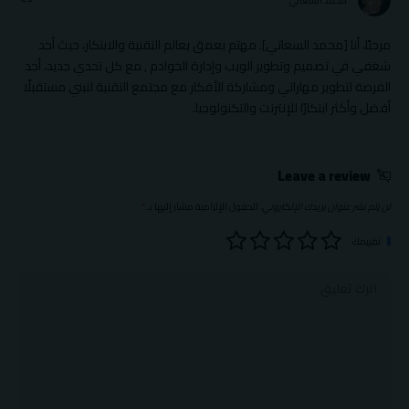
محمد السعاتي
مرحبًا، أنا [محمد السعاتي]. مهتم بعمق بعالم التقنية والابتكار، حيث أجد
شغفي في تصميم وتطوير الويب وإدارة الخوادم , مع كل تحدي جديد، أجد
الفرصة لتطوير مهاراتي ومشاركة الأفكار مع مجتمع التقنية لنبني مستقبلًا
أفضل وأكثر ابتكارًا للإنترنت والتكنولوجيا.
Leave a review
لن يتم نشر عنوان بريدك الإلكتروني.
الحقول الإلزامية مشار إليها بـ
*
تقييمك