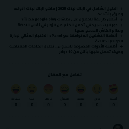
الدليل الشامل في الباك لينك 2025 | ماهو الباك لينك أنواعه
وطرق إنشاءه
أفضل طريقة للحصول على بطاقات google play مجاناً!؟
دور لايت سبيد في تحمل الكثير من الزوار في نفس اللحظة
ونظام الكاش المدمج معها
أنظمة التشغيل المتوافقة مع cPanel: الاختيار المثالي لإدارة
الخوادم بكفاءة
أهمية الأدوات المدفوعة للسيو في تحليل الكلمات المفتاحية
وكيف تحصل عليها بأقل من 10 دولار
تفاعل مع المقال
احببته
حزين
سعيد
نعسان
غاضب
ميت
شقاوة
0
0
0
0
0
0
0